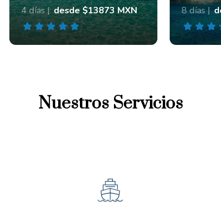
4 días |
desde $13873 MXN
8 días |
d
Nuestros Servicios