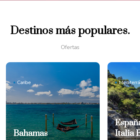
Destinos más populares.
Ofertas
Caribe
Mediterr
España
Bahamas
Italia 