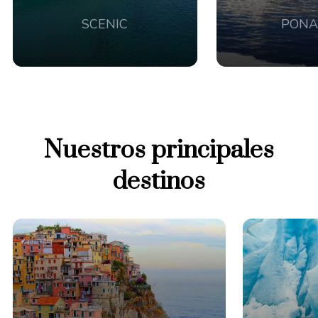
SCENIC
PONA
Nuestros principales
destinos